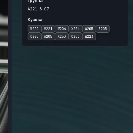
Группа
A221 3.07
Кузова
W221
V221
W204
X204
W205
S205
C205
A205
X253
C253
W213