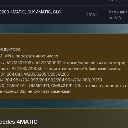
C200 4MATIC, GLK 4MATIC, GLC
Уточняйт
2015+
по VIN
редуктора.
, VIN и передаточное число.
пы; A2213301702 и A2213300902 старые/параллельные номера;
я него; A221330720080 — восстановленный/обменный номер.
W204 204.081, W205/S205/C205/A205
204 204.984/204.997/204.982/204.904/204.983, X253
20, OM651.912, OM651.921, OM642.961. Обязательно проверять п
е номера 335 не считать заменами.
cedes 4MATIC