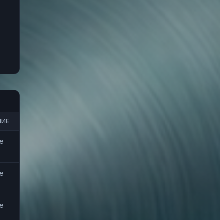
НИЕ
е
е
е