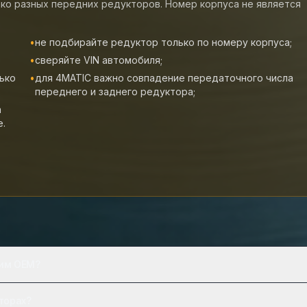
ько разных передних редукторов. Номер корпуса не является
•
не подбирайте редуктор только по номеру корпуса;
•
сверяйте VIN автомобиля;
ько
•
для 4MATIC важно совпадение передаточного числа
переднего и заднего редуктора;
а
е.
гим OEM?
торах?