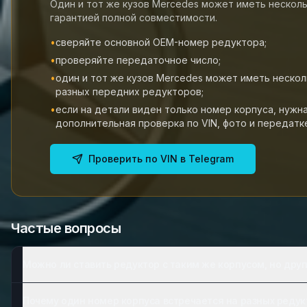
Один и тот же кузов Mercedes может иметь нескол
гарантией полной совместимости.
•
сверяйте основной OEM-номер редуктора;
•
проверяйте передаточное число;
•
один и тот же кузов Mercedes может иметь нескол
разных передних редукторов;
•
если на детали виден только номер корпуса, нужн
дополнительная проверка по VIN, фото и передатк
Проверить по VIN в Telegram
Частые вопросы
Можно ли ставить редуктор с таким же корпусом, но дру
Почему один номер корпуса встречается на разных редук