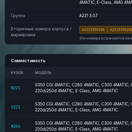
4MATIC, E-Class, AMG 4M
Группа
A221 3.07
Вторичные номера корпуса /
A2213350100
A221335020
маркировка
Эти номера встречаются на 
Совместимость
КУЗОВ
МОДЕЛЬ
S350 CGI 4MATIC, C280 4MATIC, C300 4MATIC, 
W221
220d/250d 4MATIC, E-Class, AMG 4MATIC
S350 CGI 4MATIC, C280 4MATIC, C300 4MATIC, 
V221
220d/250d 4MATIC, E-Class, AMG 4MATIC
S350 CGI 4MATIC, C280 4MATIC, C300 4MATIC, 
W204
220d/250d 4MATIC, E-Class, AMG 4MATIC