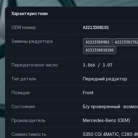
Характеристики
OEM номер
A2213308101
Замены редуктора
A2213300902
A221330170
A221330810180
Передаточное число
3.066 / 3.07
Тип детали
Передний редуктор
Позиция
Front
Состояние
Б/у проверенный · возм
Производитель
Mercedes-Benz (OEM)
Совместимость
S350 CGI 4MATIC, C280 4