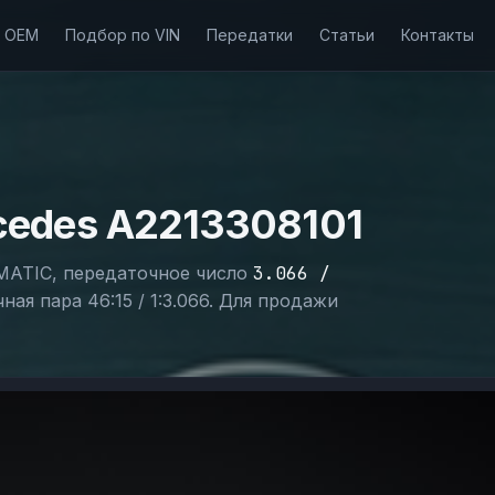
о OEM
Подбор по VIN
Передатки
Статьи
Контакты
cedes A2213308101
MATIC, передаточное число
3.066 /
ая пара 46:15 / 1:3.066. Для продажи