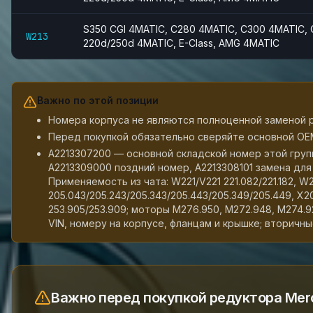
S350 CGI 4MATIC, C280 4MATIC, C300 4MATIC, 
W213
220d/250d 4MATIC, E-Class, AMG 4MATIC
Важно по этой позиции
Номера корпуса не являются полноценной заменой 
Перед покупкой обязательно сверяйте основной OEM
A2213307200 — основной складской номер этой груп
A2213309000 поздний номер, A2213308101 замена дл
Применяемость из чата: W221/V221 221.082/221.182, 
205.043/205.243/205.343/205.443/205.349/205.449, X
253.905/253.909; моторы M276.950, M272.948, M274.9
VIN, номеру на корпусе, фланцам и крышке; вторичны
Важно перед покупкой редуктора Mer