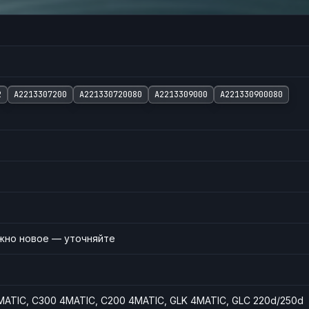
2
A2213307200
A221330720080
A2213309000
A221330900080
ожно новое — уточняйте
MATIC, C300 4MATIC, C200 4MATIC, GLK 4MATIC, GLC 220d/250d