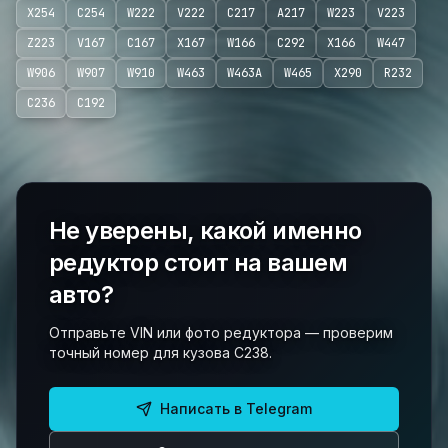
X254
C254
W222
V222
C217
A217
W223
V223
Z223
V167
C167
X167
W166
C292
X166
W447
W906
W907
W910
W463
W463A
W465
X290
R232
C236
C192
Не уверены, какой именно
редуктор стоит на вашем
авто?
Отправьте VIN или фото редуктора — проверим
точный номер для кузова C238.
Написать в Telegram