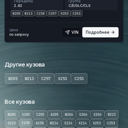
Передатка
Группа
2.82
C/E/GLC/CLS
W205
W213
C238
C257
X253
C253
Цена
VIN
Подробнее
по запросу
Другие кузова
W205
W213
C257
X253
C253
Все кузова
W205
S205
C205
A205
W206
S206
X206
W213
C238
S213
A238
W214
S214
X214
X253
C253