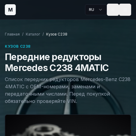
M
RU
Главная
/
Каталог
/
Кузов
C238
КУЗОВ
C238
Передние редукторы
Mercedes
C238
4MATIC
Список передних редукторов Mercedes-Benz
C238
4MATIC с OEM-номерами, заменами и
передаточными числами. Перед покупкой
обязательно проверяйте VIN.