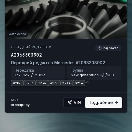
Фото скоро
ПЕРЕДНИЙ РЕДУКТОР
Под заказ
A2063303902
Передний редуктор Mercedes A2063303902
Передатка
Группа
1:2.823 / 2.823
New generation C/E/GLC
+
3
W206
S206
C236
A236
W214
S214
Цена
VIN
Подробнее
по запросу