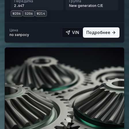
Передатка
Группа
2.647
New generation C/E
W206
S206
W214
Цена
VIN
Подробнее
по запросу