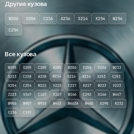
Другие кузова
W206
S206
C236
A236
S214
X254
W254
C254
Все кузова
W205
S205
C205
A205
W206
S206
X206
W213
W214
S213
C238
A238
S214
X214
X253
C253
X254
C254
W222
V222
C217
A217
W223
V223
Z223
V167
C167
X167
W166
C292
X166
W447
W906
W907
W910
W463
W463A
W465
X290
R232
C236
C192