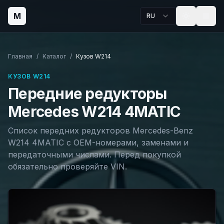
M
RU
Главная
/
Каталог
/
Кузов
W214
КУЗОВ
W214
Передние редукторы
Mercedes
W214
4MATIC
Список передних редукторов Mercedes-Benz
W214
4MATIC с OEM-номерами, заменами и
передаточными числами. Перед покупкой
обязательно проверяйте VIN.