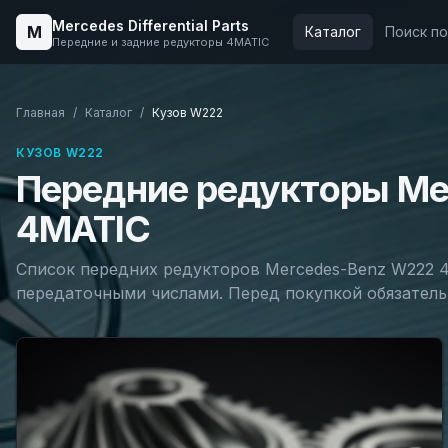
Mercedes Differential Parts
M
Каталог
Поиск п
Передние и задние редукторы 4MATIC
Главная
/
Каталог
/
Кузов
W222
КУЗОВ
W222
Передние редукторы Me
4MATIC
Список передних редукторов Mercedes-Benz
W222
4
передаточными числами. Перед покупкой обязатель