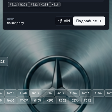
W212
W221
W222
C218
X218
Цена
VIN
Подробнее
по запросу
218
3
C238
A238
W214
S214
X214
X253
C253
X254
C2
0
W463
W463A
W465
X290
R232
C236
C192