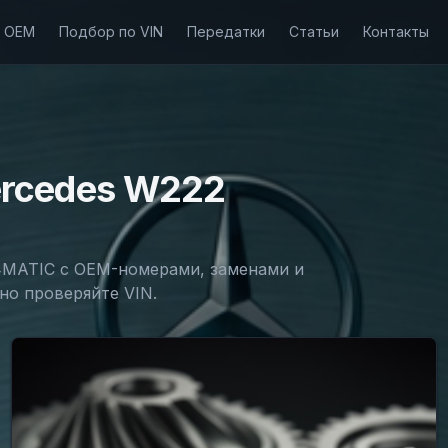
о OEM
Подбор по VIN
Передатки
Статьи
Контакты
rcedes
W222
MATIC с OEM-номерами, заменами и
но проверяйте VIN.