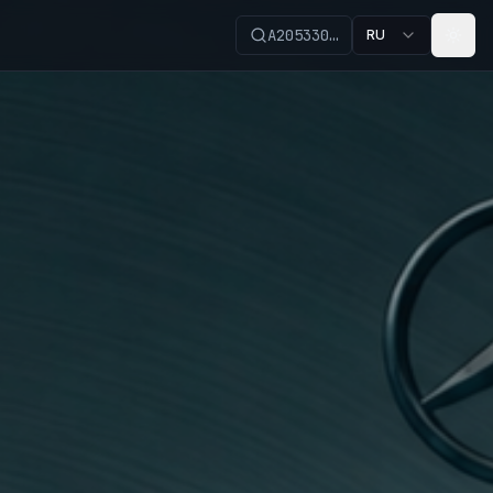
A205330…
RU