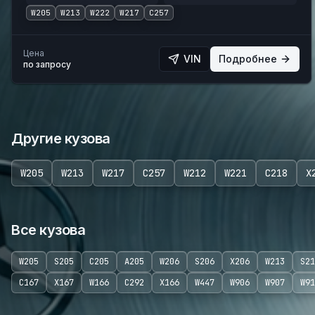
W205
W213
W222
W217
C257
Цена
VIN
Подробнее
по запросу
Другие кузова
W205
W213
W217
C257
W212
W221
C218
X
Все кузова
W205
S205
C205
A205
W206
S206
X206
W213
S21
C167
X167
W166
C292
X166
W447
W906
W907
W91