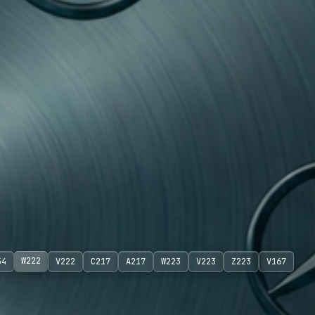
W222
54
V222
C217
A217
W223
V223
Z223
V167