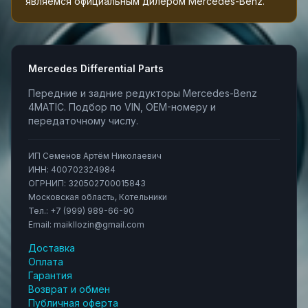
являемся официальным дилером Mercedes-Benz.
Mercedes Differential Parts
Передние и задние редукторы Mercedes-Benz
4MATIC. Подбор по VIN, OEM-номеру и
передаточному числу.
ИП Семенов Артём Николаевич
ИНН:
400702324984
ОГРНИП:
320502700015843
Московская область, Котельники
Тел.:
+7 (999) 989-66-90
Email:
maikllozin@gmail.com
Доставка
Оплата
Гарантия
Возврат и обмен
Публичная оферта