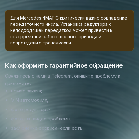
Для Mercedes 4MATIC критически важно совпадение
передаточного числа. Установка редуктора с
неподходящей передаткой может привести к
некорректной работе полного привода и
повреждению трансмиссии.
Как оформить гарантийное обращение
Свяжитесь с нами в Telegram, опишите проблему и
приложите:
номер заказа;
VIN автомобиля;
фото редуктора;
фото или видео проблемы;
заключение сервиса, если есть.