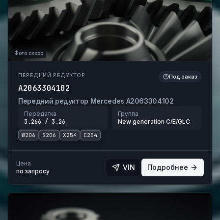
Фото скоро
ПЕРЕДНИЙ РЕДУКТОР
Под заказ
A2063304102
Передний редуктор Mercedes A2063304102
Передатка
Группа
3.266 / 3.26
New generation C/E/GLC
W206
S206
X254
C254
Цена
VIN
Подробнее
по запросу