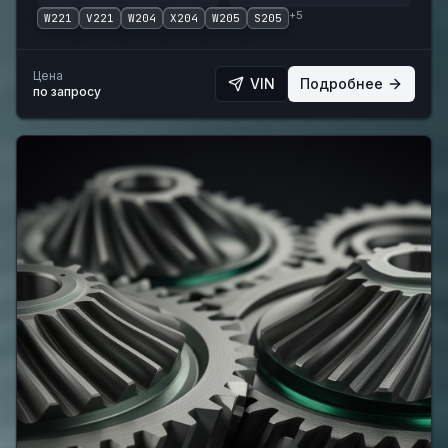
+
5
W221
V221
W204
X204
W205
S205
Цена
VIN
Подробнее
по запросу