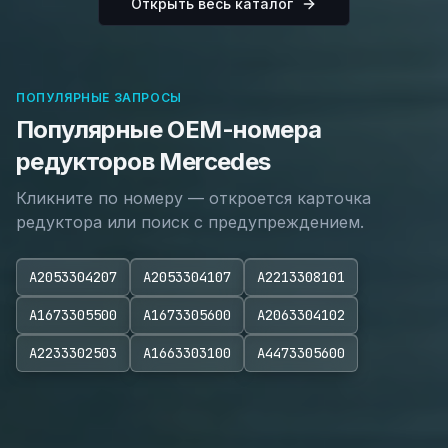
Открыть весь каталог
ПОПУЛЯРНЫЕ ЗАПРОСЫ
Популярные OEM-номера
редукторов Mercedes
Кликните по номеру — откроется карточка
редуктора или поиск с предупреждением.
A2053304207
A2053304107
A2213308101
A1673305500
A1673305600
A2063304102
A2233302503
A1663303100
A4473305600