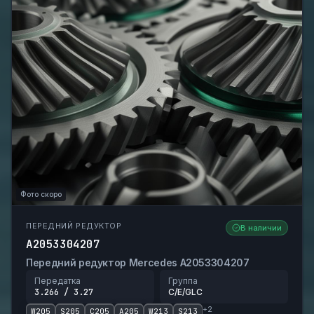
Фото скоро
ПЕРЕДНИЙ РЕДУКТОР
В наличии
A2053304207
Передний редуктор Mercedes A2053304207
Передатка
Группа
3.266 / 3.27
C/E/GLC
+
2
W205
S205
C205
A205
W213
S213