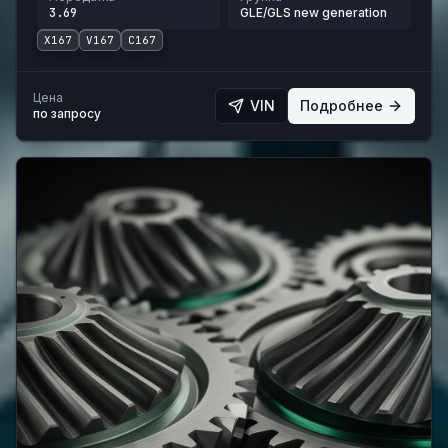
3.69
GLE/GLS new generation
X167
V167
C167
Цена
VIN
Подробнее
по запросу