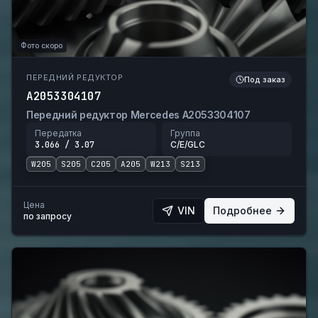
Фото скоро
ПЕРЕДНИЙ РЕДУКТОР
Под заказ
A2053304107
Передний редуктор Mercedes A2053304107
Передатка
Группа
3.066 / 3.07
C/E/GLC
W205
S205
C205
A205
W213
S213
Цена
VIN
Подробнее
по запросу