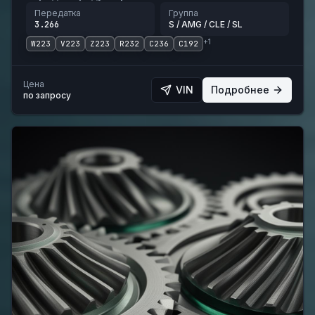
Передатка
Группа
3.266
S / AMG / CLE / SL
+
1
W223
V223
Z223
R232
C236
C192
Цена
VIN
Подробнее
по запросу