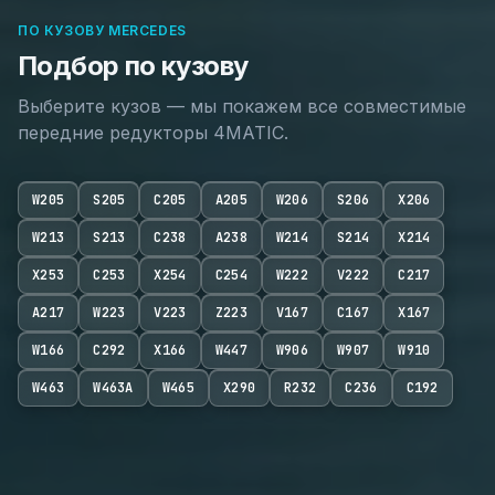
ПО КУЗОВУ MERCEDES
Подбор по кузову
Выберите кузов — мы покажем все совместимые
передние редукторы 4MATIC.
W205
S205
C205
A205
W206
S206
X206
W213
S213
C238
A238
W214
S214
X214
X253
C253
X254
C254
W222
V222
C217
A217
W223
V223
Z223
V167
C167
X167
W166
C292
X166
W447
W906
W907
W910
W463
W463A
W465
X290
R232
C236
C192